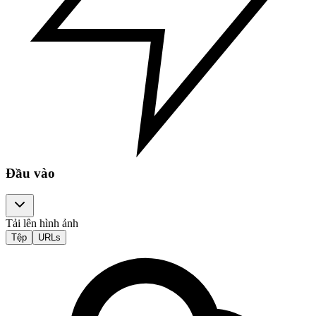
Đầu vào
Tải lên hình ảnh
Tệp
URLs