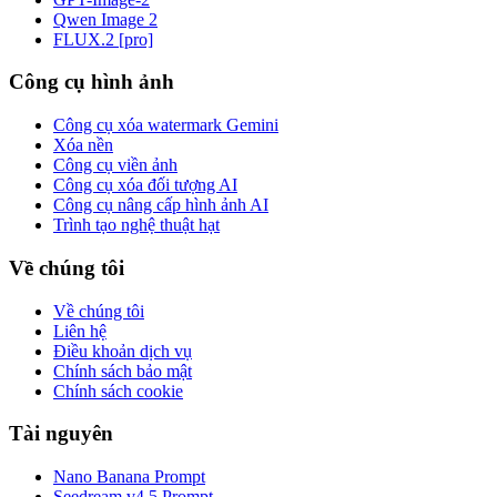
Qwen Image 2
FLUX.2 [pro]
Công cụ hình ảnh
Công cụ xóa watermark Gemini
Xóa nền
Công cụ viền ảnh
Công cụ xóa đối tượng AI
Công cụ nâng cấp hình ảnh AI
Trình tạo nghệ thuật hạt
Về chúng tôi
Về chúng tôi
Liên hệ
Điều khoản dịch vụ
Chính sách bảo mật
Chính sách cookie
Tài nguyên
Nano Banana Prompt
Seedream v4.5 Prompt