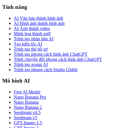
Tính năng
AI Văn bản thành hình ảnh
AI Hình ảnh thành hình ảnh
AI Ảnh thành video
Minh họa thành ngữ
Trình tạo nhãn dán AI
Tạo kiểu tóc AI
Trình tạo thẻ hồ sơ
Trình tạo phong cách hình ảnh ChatGPT
Trình chuyển đổi phong cách hình ảnh ChatGPT
Trình tạo avatar AI
Trình tạo phong cách Studio Ghibli
Mô hình AI
Free AI Model
Nano Banana Pro
Nano Banana
Nano Banana 2
Seedream v4.5
Seedream v5
GPT-Image-1.5
GPT-Image-2