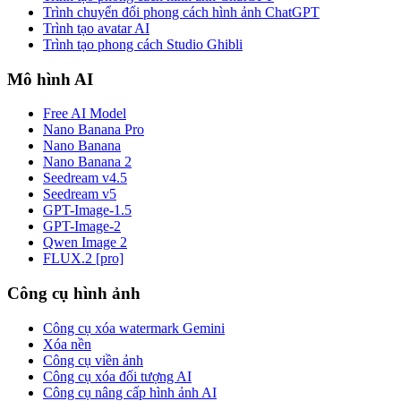
Trình chuyển đổi phong cách hình ảnh ChatGPT
Trình tạo avatar AI
Trình tạo phong cách Studio Ghibli
Mô hình AI
Free AI Model
Nano Banana Pro
Nano Banana
Nano Banana 2
Seedream v4.5
Seedream v5
GPT-Image-1.5
GPT-Image-2
Qwen Image 2
FLUX.2 [pro]
Công cụ hình ảnh
Công cụ xóa watermark Gemini
Xóa nền
Công cụ viền ảnh
Công cụ xóa đối tượng AI
Công cụ nâng cấp hình ảnh AI