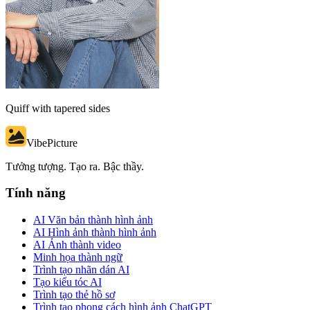
Quiff with tapered sides
VibePicture
Tưởng tượng. Tạo ra. Bậc thầy.
Tính năng
AI Văn bản thành hình ảnh
AI Hình ảnh thành hình ảnh
AI Ảnh thành video
Minh họa thành ngữ
Trình tạo nhãn dán AI
Tạo kiểu tóc AI
Trình tạo thẻ hồ sơ
Trình tạo phong cách hình ảnh ChatGPT