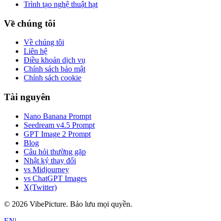
Trình tạo nghệ thuật hạt
Về chúng tôi
Về chúng tôi
Liên hệ
Điều khoản dịch vụ
Chính sách bảo mật
Chính sách cookie
Tài nguyên
Nano Banana Prompt
Seedream v4.5 Prompt
GPT Image 2 Prompt
Blog
Câu hỏi thường gặp
Nhật ký thay đổi
vs Midjourney
vs ChatGPT Images
X(Twitter)
©
2026
VibePicture.
Bảo lưu mọi quyền
.
EN
|