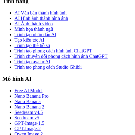
Tính năng
AI Văn bản thành hình ảnh
AI Hình ảnh thành hình ảnh
AI Ảnh thành video
Minh họa thành ngữ
Trình tạo nhãn dán AI
Tạo kiểu tóc AI
Trình tạo thẻ hồ sơ
Trình tạo phong cách hình ảnh ChatGPT
Trình chuyển đổi phong cách hình ảnh ChatGPT
Trình tạo avatar AI
Trình tạo phong cách Studio Ghibli
Mô hình AI
Free AI Model
Nano Banana Pro
Nano Banana
Nano Banana 2
Seedream v4.5
Seedream v5
GPT-Image-1.5
GPT-Image-2
Qwen Image 2