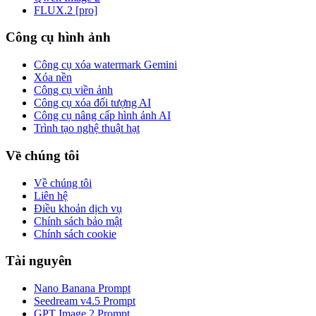
FLUX.2 [pro]
Công cụ hình ảnh
Công cụ xóa watermark Gemini
Xóa nền
Công cụ viền ảnh
Công cụ xóa đối tượng AI
Công cụ nâng cấp hình ảnh AI
Trình tạo nghệ thuật hạt
Về chúng tôi
Về chúng tôi
Liên hệ
Điều khoản dịch vụ
Chính sách bảo mật
Chính sách cookie
Tài nguyên
Nano Banana Prompt
Seedream v4.5 Prompt
GPT Image 2 Prompt