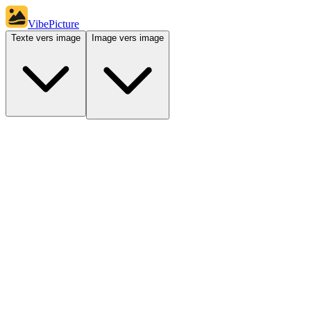
VibePicture
Texte vers image
Image vers image