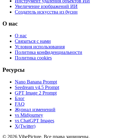
Инструмент удаления объектов ИИ
Увеличение изображений ИИ
Создатель искусства из бусин
О нас
О нас
Связаться с нами
Условия использования
Политика конфиденциальности
Политика cookies
Ресурсы
Nano Banana Prompt
Seedream v4.5 Prompt
GPT Image 2 Prompt
Блог
FAQ
Журнал изменений
vs Midjourney
vs ChatGPT Images
X(Twitter)
©
2026
VibePicture.
Все права защищены
.