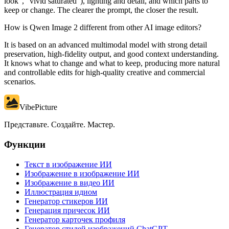
look", "vivid saturated"), lighting and detail, and which parts to
keep or change. The clearer the prompt, the closer the result.
How is Qwen Image 2 different from other AI image editors?
It is based on an advanced multimodal model with strong detail
preservation, high-fidelity output, and good context understanding.
It knows what to change and what to keep, producing more natural
and controllable edits for high-quality creative and commercial
scenarios.
VibePicture
Представьте. Создайте. Мастер.
Функции
Текст в изображение ИИ
Изображение в изображение ИИ
Изображение в видео ИИ
Иллюстрация идиом
Генератор стикеров ИИ
Генерация причесок ИИ
Генератор карточек профиля
Генератор стилей изображений ChatGPT