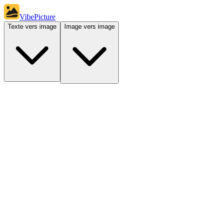
VibePicture
Texte vers image
Image vers image