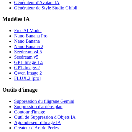
Générateur d'Avatars IA
Générateur de Style Studio Ghibli
Modèles IA
Free AI Model
Nano Banana Pro
Nano Banana
Nano Banana 2
Seedream v4.5
Seedream v5
GPT-Image-1.5
GPT-Image-2
Qwen Image 2
FLUX.2 [pro]
Outils d'image
Suppression du filigrane Gemini
Suppression d'arrière-plan
Contour d'image
Outil de Suppression d'Objets IA
Agrandisseur d'Image IA
Créateur d'Art de Perles